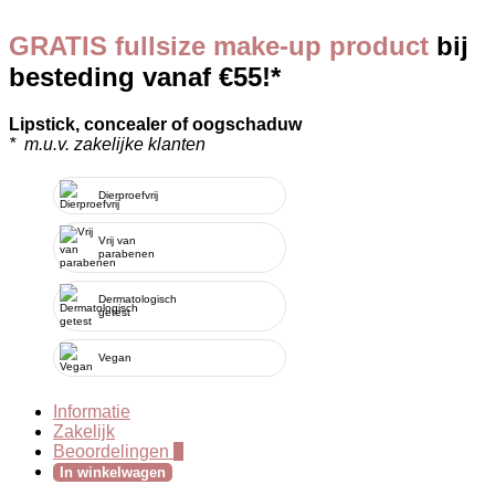
GRATIS fullsize make-up product
bij
besteding vanaf €55!*
Lipstick, concealer of oogschaduw
* m.u.v. zakelijke klanten
Dierproefvrij
Vrij van
parabenen
Dermatologisch
getest
Vegan
Informatie
Zakelijk
Beoordelingen
0
In winkelwagen