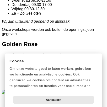
Woensdag
09.30-17.00
Donderdag
09.30-17.00
Vrijdag
09.30-12.30
Za + Zo
Gesloten
Wij zijn uitsluitend geopend op afspraak.
Onze workshops worden ook buiten de openingstijden
gegeven.
Golden Rose
Hypoallergeen make-up merk
Verzending binnen 1-2 dagen
Cookies
Klantenbeoordeling 9.1
Advies van visagisten
Om onze website goed te laten werken, gebruiken
Gratis informatiepakket voor zakelijke klanten
we functionele en analytische cookies. Ook
Over ons
gebruiken we cookies om content en advertenties
Vacatures
te personaliseren en functies voor social media te
bieden.
© Copyright 2026 - Cosmi Cosmetics B.V.
Aanpassen
Algemene voorwaarden