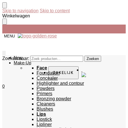
Skip to navigation
Skip to content
Winkelwagen
Hypoallergeen make-up merk
MENU
New
Zoeken naar:
Zoeken
Make-Up
Face
ZAKELIJK
Foundation
Concealer
Highlighter and contour
0
Powders
Primers
Bronzing powder
Cleaners
Blushes
Lips
Lipstick
Lipliner