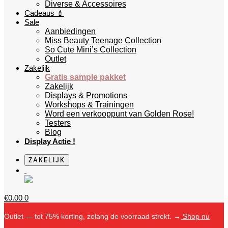
Diverse & Accessoires
Cadeaus 💄
Sale
Aanbiedingen
Miss Beauty Teenage Collection
So Cute Mini’s Collection
Outlet
Zakelijk
Gratis sample pakket
Zakelijk
Displays & Promotions
Workshops & Trainingen
Word een verkooppunt van Golden Rose!
Testers
Blog
Display Actie !
ZAKELIJK
€
0.00
0
Outlet — tot 75% korting, zolang de voorraad strekt. →
Shop nu