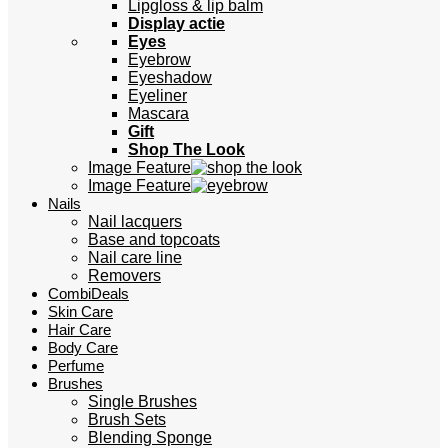
Lipgloss & lip balm
Display actie
Eyes
Eyebrow
Eyeshadow
Eyeliner
Mascara
Gift
Shop The Look
Image Feature
Image Feature
Nails
Nail lacquers
Base and topcoats
Nail care line
Removers
CombiDeals
Skin Care
Hair Care
Body Care
Perfume
Brushes
Single Brushes
Brush Sets
Blending Sponge